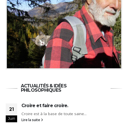
ACTUALITÉS & IDÉES
PHILOSOPHIQUES
Ma vision du problème.
07
.
Alors que nos dirigeants semblent 
Mar
d’attention...
Lire la suite