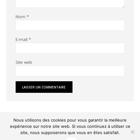
Nom
*
E-mail
*
Site web
Nous utilisons des cookies pour vous garantir la meilleure
expérience sur notre site web. Si vous continuez à utiliser ce
Tous droits réservés -
Mentions légales
|
Politique de confidentialité
|
Politique
site, nous supposerons que vous en êtes satisfait.
de cookies
| Création & hébergement
Indigo Theory